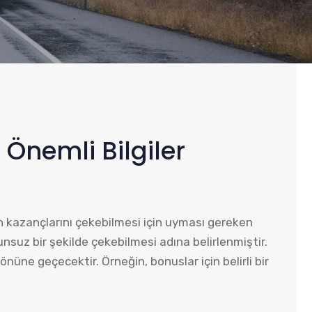
 Önemli Bilgiler
rın kazançlarını çekebilmesi için uyması gereken
nsuz bir şekilde çekebilmesi adına belirlenmiştir.
önüne geçecektir. Örneğin, bonuslar için belirli bir