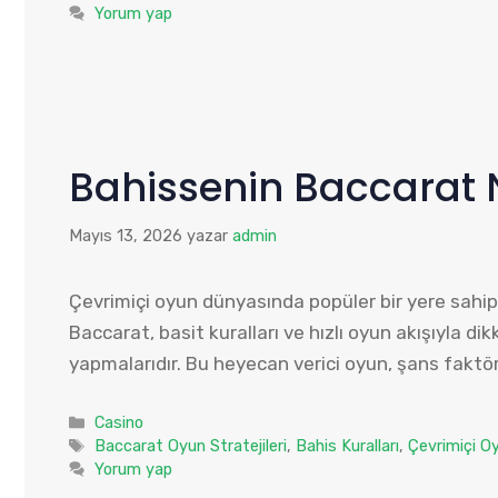
Yorum yap
Bahissenin Baccarat Na
Mayıs 13, 2026
yazar
admin
Çevrimiçi oyun dünyasında popüler bir yere sahip
Baccarat, basit kuralları ve hızlı oyun akışıyla d
yapmalarıdır. Bu heyecan verici oyun, şans faktö
Kategoriler
Casino
Etiketler
Baccarat Oyun Stratejileri
,
Bahis Kuralları
,
Çevrimiçi O
Yorum yap