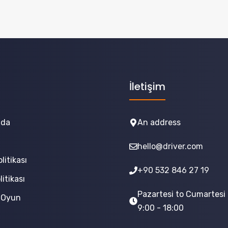
İletişim
zda
An address
hello@driver.com
olitikası
+90 532 846 27 19
itikası
Pazartesi to Cumartesi
 Oyun
9:00 - 18:00