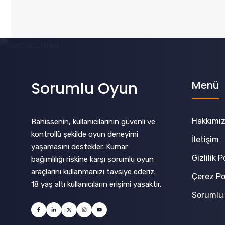
Sorumlu Oyun
Menü
Hakkımı
Bahissenin, kullanıcılarının güvenli ve
kontrollü şekilde oyun deneyimi
İletişim
yaşamasını destekler. Kumar
Gizlilik P
bağımlılığı riskine karşı sorumlu oyun
araçlarını kullanmanızı tavsiye ederiz.
Çerez Pol
18 yaş altı kullanıcıların erişimi yasaktır.
Sorumlu