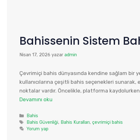
Bahissenin Sistem Bahi
Nisan 17, 2026
yazar
admin
Çevrimiçi bahis dünyasında kendine sağlam bir ye
kullanıcılarına çeşitli bahis seçenekleri sunara
noktalar vardır. Öncelikle, platforma kaydolurken v
Devamını oku
Kategoriler
Bahis
Etiketler
Bahis Güvenliği
,
Bahis Kuralları
,
çevrimiçi bahis
Yorum yap