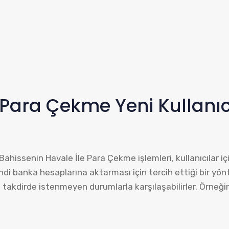
 Para Çekme Yeni Kullanıcı
 Bahissenin Havale İle Para Çekme işlemleri, kullanıcılar 
endi banka hesaplarına aktarması için tercih ettiği bir yön
ksi takdirde istenmeyen durumlarla karşılaşabilirler. Örneği