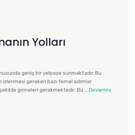
anın Yolları
 konusunda geniş bir yelpaze sunmaktadır. Bu
çin izlenmesi gereken bazı temel adımlar
ir şekilde girmeleri gerekmektedir. Bu …
Devamını