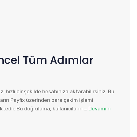
üncel Tüm Adımlar
 hızlı bir şekilde hesabınıza aktarabilirsiniz. Bu
cıların Payfix üzerinden para çekim işlemi
tedir. Bu doğrulama, kullanıcıların …
Devamını