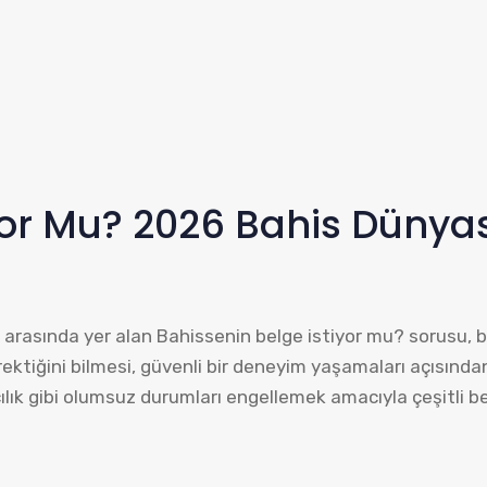
yor Mu? 2026 Bahis Dünyası
 arasında yer alan Bahissenin belge istiyor mu? sorusu, bi
rektiğini bilmesi, güvenli bir deneyim yaşamaları açısından
cılık gibi olumsuz durumları engellemek amacıyla çeşitli be