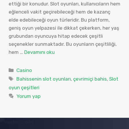
ettiği bir konudur. Slot oyunları, kullanıcıların hem
eğlenceli vakit geçirebileceği hem de kazanç
elde edebileceği oyun türleridir. Bu platform,
geniş oyun yelpazesi ile dikkat çekerken, her yaş
grubundan oyuncuya hitap edecek çeşitli
seçenekler sunmaktadır. Bu oyunların çeşitliliği,
hem …
Devamını oku
Kategoriler
Casino
Etiketler
Bahissenin slot oyunları
,
çevrimiçi bahis
,
Slot
oyun çeşitleri
Yorum yap