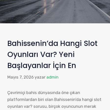
Bahissenin’da Hangi Slot
Oyunları Var? Yeni
Başlayanlar İçin En
Mayıs 7, 2026
yazar
admin
Çevrimiçi bahis dünyasında öne çıkan
platformlardan biri olan Bahissenin’da hangi slot
oyunları var? sorusu, birçok oyuncunun merak