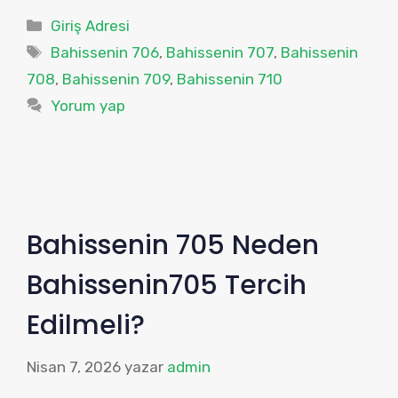
Kategoriler
Giriş Adresi
Etiketler
Bahissenin 706
,
Bahissenin 707
,
Bahissenin
708
,
Bahissenin 709
,
Bahissenin 710
Yorum yap
Bahissenin 705 Neden
Bahissenin705 Tercih
Edilmeli?
Nisan 7, 2026
yazar
admin