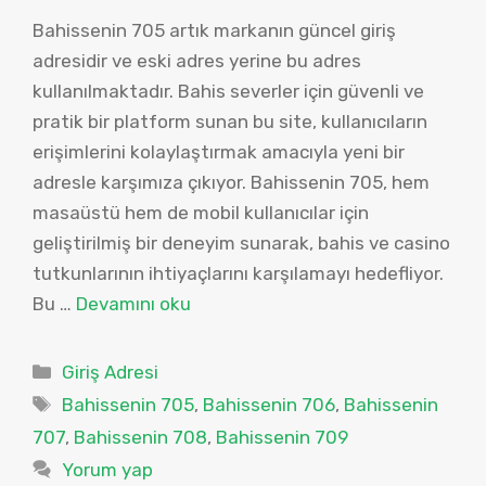
Bahissenin 705 artık markanın güncel giriş
adresidir ve eski adres yerine bu adres
kullanılmaktadır. Bahis severler için güvenli ve
pratik bir platform sunan bu site, kullanıcıların
erişimlerini kolaylaştırmak amacıyla yeni bir
adresle karşımıza çıkıyor. Bahissenin 705, hem
masaüstü hem de mobil kullanıcılar için
geliştirilmiş bir deneyim sunarak, bahis ve casino
tutkunlarının ihtiyaçlarını karşılamayı hedefliyor.
Bu …
Devamını oku
Kategoriler
Giriş Adresi
Etiketler
Bahissenin 705
,
Bahissenin 706
,
Bahissenin
707
,
Bahissenin 708
,
Bahissenin 709
Yorum yap