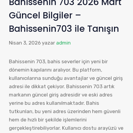
Bahissenin 703 2026 Mart
Güncel Bilgiler –
Bahissenin703 ile Tanışın
Nisan 3, 2026
yazar
admin
Bahissenin 703, bahis severler için yeni bir
dönemin kapılarını aralıyor. Bu platform,
kullanıcılarına sunduğu avantajlar ve güncel giriş
adresi ile dikkat çekiyor. Bahissenin 703 artık
markanın güncel giriş adresidir ve eski adres
yerine bu adres kullanılmaktadır. Bahis
tutkunları, bu yeni adres üzerinden hem güvenli
hem de hızlı bir şekilde işlemlerini
gerçekleştirebiliyorlar. Kullanıcı dostu arayüzü ve