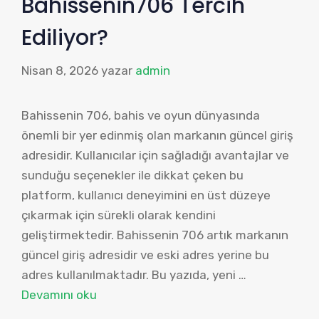
Bahissenin706 Tercih
Ediliyor?
Nisan 8, 2026
yazar
admin
Bahissenin 706, bahis ve oyun dünyasında
önemli bir yer edinmiş olan markanın güncel giriş
adresidir. Kullanıcılar için sağladığı avantajlar ve
sunduğu seçenekler ile dikkat çeken bu
platform, kullanıcı deneyimini en üst düzeye
çıkarmak için sürekli olarak kendini
geliştirmektedir. Bahissenin 706 artık markanın
güncel giriş adresidir ve eski adres yerine bu
adres kullanılmaktadır. Bu yazıda, yeni …
Devamını oku