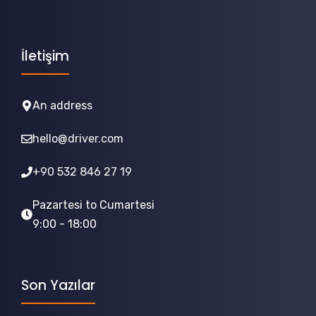
İletişim
An address
hello@driver.com
+90 532 846 27 19
Pazartesi to Cumartesi
9:00 - 18:00
Son Yazılar