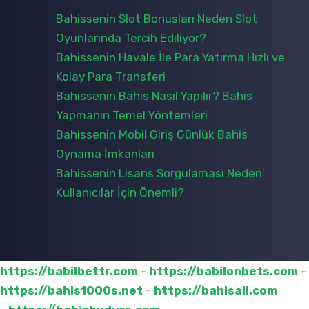
Bahissenin Slot Bonusları Neden Slot
Oyunlarında Tercih Ediliyor?
Bahissenin Havale İle Para Yatırma Hızlı ve
Kolay Para Transferi
Bahissenin Bahis Nasıl Yapılır? Bahis
Yapmanın Temel Yöntemleri
Bahissenin Mobil Giriş Günlük Bahis
Oynama İmkanları
Bahissenin Lisans Sorgulaması Neden
Kullanıcılar İçin Önemli?
https://babilbettr.com
-
https://babilonbets.com
-
https://bahis1000s.net
-
https://bahisall.com