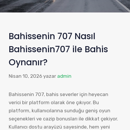
Bahissenin 707 Nasıl
Bahissenin707 ile Bahis
Oynanır?
Nisan 10, 2026
yazar
admin
Bahissenin 707, bahis severler için heyecan
verici bir platform olarak öne çıkıyor. Bu
platform, kullanıcılarına sunduğu geniş oyun
seçenekleri ve cazip bonusları ile dikkat çekiyor.
Kullanıcı dostu arayüzü sayesinde, hem yeni