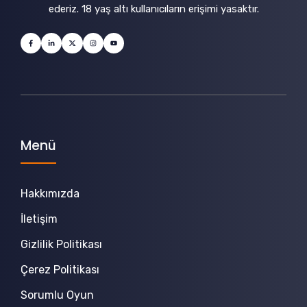
ederiz. 18 yaş altı kullanıcıların erişimi yasaktır.
Menü
Hakkımızda
İletişim
Gizlilik Politikası
Çerez Politikası
Sorumlu Oyun