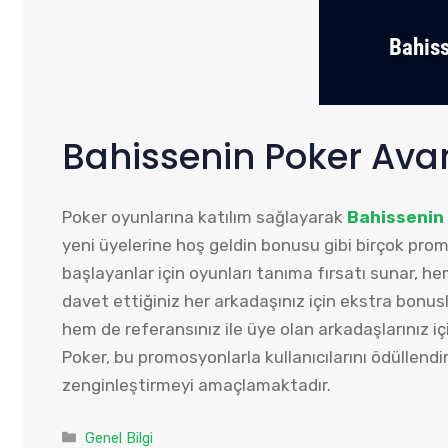
Bahissenin Poker Avan
Poker oyunlarına katılım sağlayarak
Bahissenin
yeni üyelerine hoş geldin bonusu gibi birçok pr
başlayanlar için oyunları tanıma fırsatı sunar, h
davet ettiğiniz her arkadaşınız için ekstra bonus
hem de referansınız ile üye olan arkadaşlarınız iç
Poker, bu promosyonlarla kullanıcılarını ödüllend
zenginleştirmeyi amaçlamaktadır.
Kategoriler
Genel Bilgi