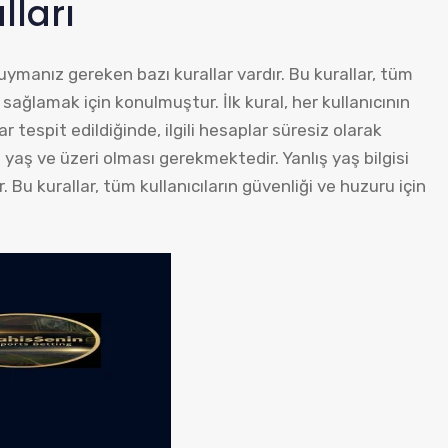
lları
ymanız gereken bazı kurallar vardır. Bu kurallar, tüm
sağlamak için konulmuştur. İlk kural, her kullanıcının
 tespit edildiğinde, ilgili hesaplar süresiz olarak
8 yaş ve üzeri olması gerekmektedir. Yanlış yaş bilgisi
 Bu kurallar, tüm kullanıcıların güvenliği ve huzuru için