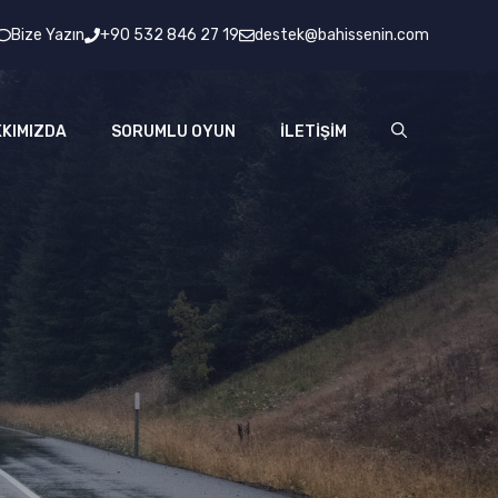
Bize Yazın
+90 532 846 27 19
destek@bahissenin.com
KIMIZDA
SORUMLU OYUN
İLETIŞIM