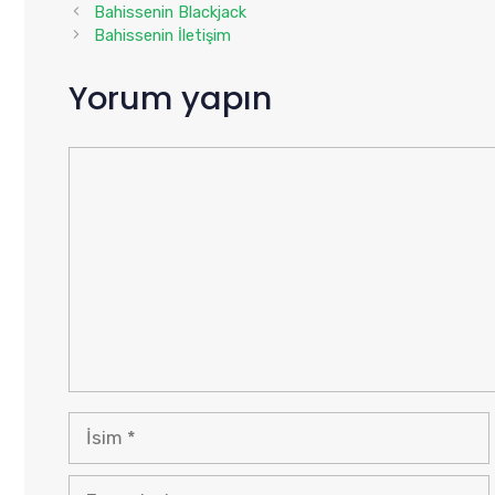
Bahissenin Blackjack
Bahissenin İletişim
Yorum yapın
Yorum
İsim
E-