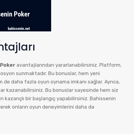
tajları
Poker
avantajlarından yararlanabilirsiniz. Platform,
omosyon sunmaktadır. Bu bonuslar, hem yeni
em de daha fazla oyun oynama imkanı sağlar. Ayrıca,
lar kazanabilirsiniz. Bu bonuslar sayesinde hem siz
in kazançlı bir başlangıç yapabilirsiniz. Bahissenin
irerek onların oyun deneyimlerini daha da