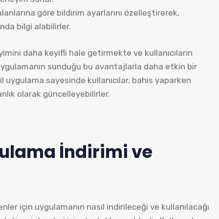
gi alanlarına göre bildirim ayarlarını özelleştirerek,
a bilgi alabilirler.
mini daha keyifli hale getirmekte ve kullanıcıların
 uygulamanın sunduğu bu avantajlarla daha etkin bir
bil uygulama sayesinde kullanıcılar, bahis yaparken
nlık olarak güncelleyebilirler.
ulama İndirimi ve
er için uygulamanın nasıl indirileceği ve kullanılacağı