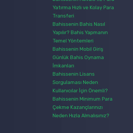
Yatırma Hızlı ve Kolay Para
Transferi
Bahissenin Bahis Nasıl
Yapılır? Bahis Yapmanın
Temel Yöntemleri
Bahissenin Mobil Giriş
Günlük Bahis Oynama
İmkanları
Bahissenin Lisans
Sorgulaması Neden
Kullanıcılar İçin Önemli?
Bahissenin Minimum Para
Çekme Kazançlarınızı
Neden Hızla Almalısınız?