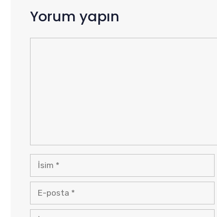
Yorum yapın
Yorum
İsim
E-
posta
İnternet