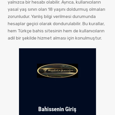
yalnızca bir hesabı olabilir. Ayrıca, kullanıcıların
yasal yaş sınırı olan 18 yaşını doldurmuş olmaları
zorunludur. Yanlış bilgi verilmesi durumunda
hesaplar geçici olarak dondurulabilir. Bu kurallar,
hem Türkçe bahis sitesinin hem de kullanıcıların
adil bir şekilde hizmet alması için konulmuştur.