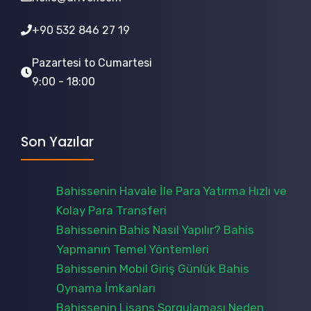
+90 532 846 27 19
Pazartesi to Cumartesi
9:00 - 18:00
Son Yazılar
Bahissenin Havale İle Para Yatırma Hızlı ve
Kolay Para Transferi
Bahissenin Bahis Nasıl Yapılır? Bahis
Yapmanın Temel Yöntemleri
Bahissenin Mobil Giriş Günlük Bahis
Oynama İmkanları
Bahissenin Lisans Sorgulaması Neden