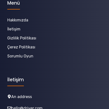
Menü
Hakkımızda
İletişim
Gizlilik Politikası
Çerez Politikası
Sorumlu Oyun
İletişim
An address
hello@driver.com