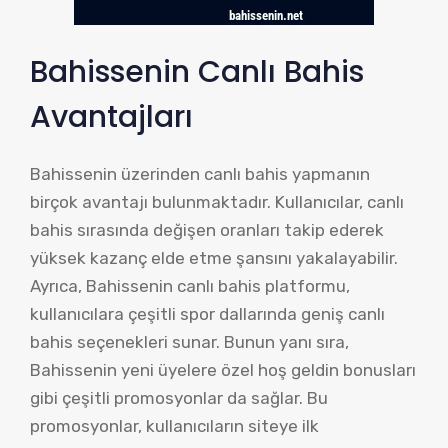
Bahissenin Canlı Bahis
Avantajları
Bahissenin üzerinden canlı bahis yapmanın
birçok avantajı bulunmaktadır. Kullanıcılar, canlı
bahis sırasında değişen oranları takip ederek
yüksek kazanç elde etme şansını yakalayabilir.
Ayrıca, Bahissenin canlı bahis platformu,
kullanıcılara çeşitli spor dallarında geniş canlı
bahis seçenekleri sunar. Bunun yanı sıra,
Bahissenin yeni üyelere özel hoş geldin bonusları
gibi çeşitli promosyonlar da sağlar. Bu
promosyonlar, kullanıcıların siteye ilk