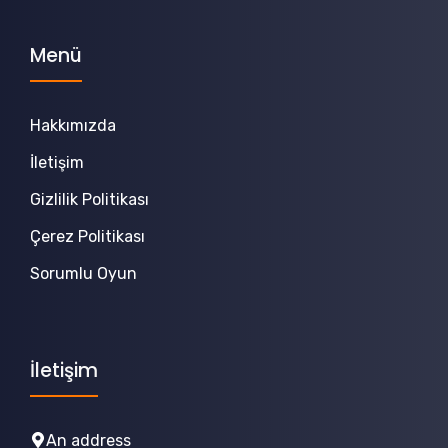
Menü
Hakkımızda
İletişim
Gizlilik Politikası
Çerez Politikası
Sorumlu Oyun
İletişim
An address