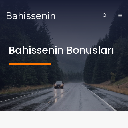
İçeriğe
atla
Bahissenin
ME
Bahissenin Bonusları