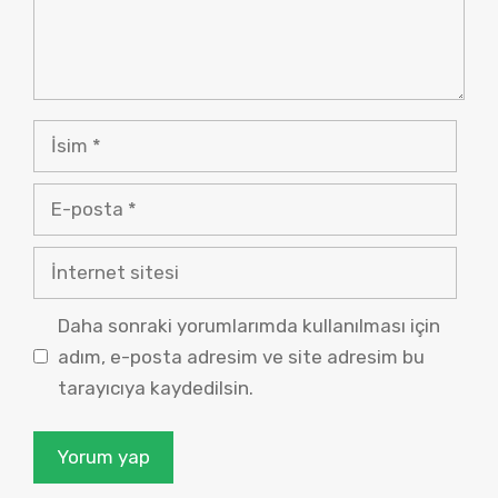
İsim
E-
posta
İnternet
sitesi
Daha sonraki yorumlarımda kullanılması için
adım, e-posta adresim ve site adresim bu
tarayıcıya kaydedilsin.