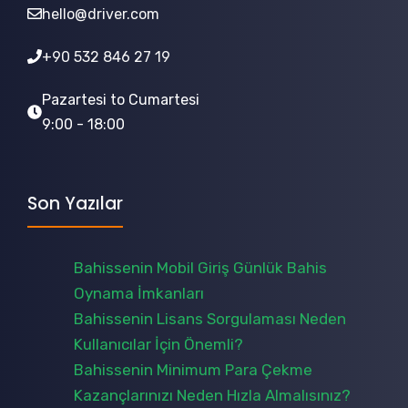
hello@driver.com
+90 532 846 27 19
Pazartesi to Cumartesi
9:00 - 18:00
Son Yazılar
Bahissenin Mobil Giriş Günlük Bahis
Oynama İmkanları
Bahissenin Lisans Sorgulaması Neden
Kullanıcılar İçin Önemli?
Bahissenin Minimum Para Çekme
Kazançlarınızı Neden Hızla Almalısınız?