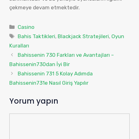
çekmeye devam etmektedir.
Kategoriler
Casino
Etiketler
Bahis Taktikleri
,
Blackjack Stratejileri
,
Oyun
Kuralları
Bahissenin 730 Farkları ve Avantajları –
Bahissenin730dan İyi Bir
Bahissenin 731 5 Kolay Adımda
Bahissenin731e Nasıl Giriş Yapılır
Yorum yapın
Yorum