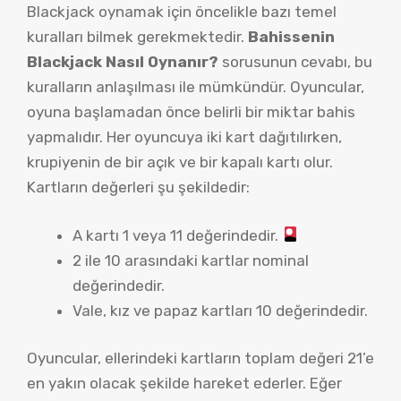
Blackjack oynamak için öncelikle bazı temel
kuralları bilmek gerekmektedir.
Bahissenin
Blackjack Nasıl Oynanır?
sorusunun cevabı, bu
kuralların anlaşılması ile mümkündür. Oyuncular,
oyuna başlamadan önce belirli bir miktar bahis
yapmalıdır. Her oyuncuya iki kart dağıtılırken,
krupiyenin de bir açık ve bir kapalı kartı olur.
Kartların değerleri şu şekildedir:
A kartı 1 veya 11 değerindedir.
2 ile 10 arasındaki kartlar nominal
değerindedir.
Vale, kız ve papaz kartları 10 değerindedir.
Oyuncular, ellerindeki kartların toplam değeri 21’e
en yakın olacak şekilde hareket ederler. Eğer