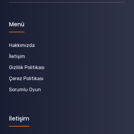
Menü
Hakkımızda
İletişim
Gizlilik Politikası
Çerez Politikası
Sorumlu Oyun
İletişim