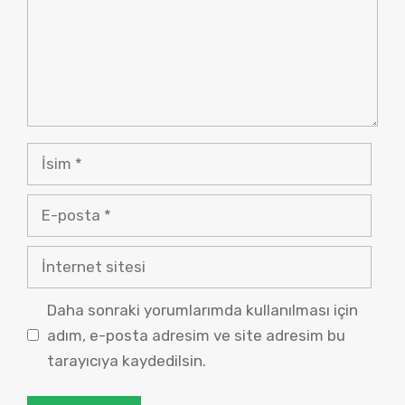
İsim
E-
posta
İnternet
sitesi
Daha sonraki yorumlarımda kullanılması için
adım, e-posta adresim ve site adresim bu
tarayıcıya kaydedilsin.